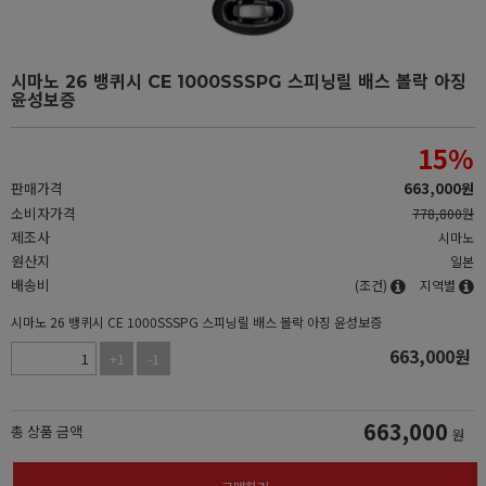
시마노 26 뱅퀴시 CE 1000SSSPG 스피닝릴 배스 볼락 아징
윤성보증
15
%
판매가격
663,000
원
소비자가격
778,800원
제조사
시마노
원산지
일본
배송비
(조건)
지역별
시마노 26 뱅퀴시 CE 1000SSSPG 스피닝릴 배스 볼락 아징 윤성보증
663,000
원
+1
-1
663,000
총 상품 금액
원