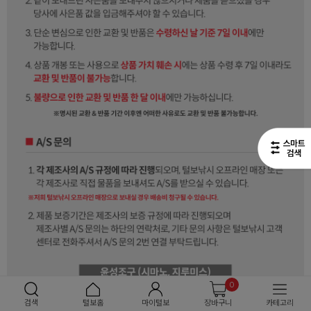
0
검색
털보홈
마이털보
장바구니
카테고리