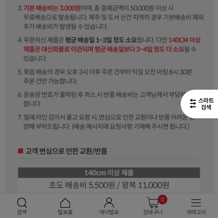
0
검색
털보홈
마이털보
장바구니
카테고리