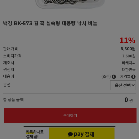
백경 BK-573 웜 훅 실속형 대용량 낚시 바늘
11
%
판매가격
6,800원
소비자가격
7,600원
제조사
비케이씨
원산지
대한민국
배송비
(조건)
지역별
옵션
0
총 상품 금액
원
구매하기