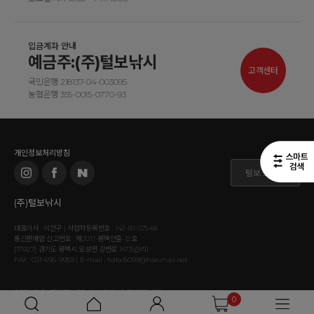
입금계좌 안내
예금주:(주)털보낚시
고객센터
국민은행 218137-04-003095
농협은행 355-0015-0770-93
개인정보처리방침
털보 도매몰
(주)털보낚시
대표이사 : 이찬구 | 사업자등록번호 : 142-81-07548
통신판매업 신고번호 : 제2011-평택안출-12호
[17927] 경기도 평택시 오성면 강변로 1473(신리)
FAX : 031-696-9959 | E-mail : tolbo5099@hanmail.net
COPYRIGHT⒞ TOLBO. ALL RIGHT RESERVED.
0