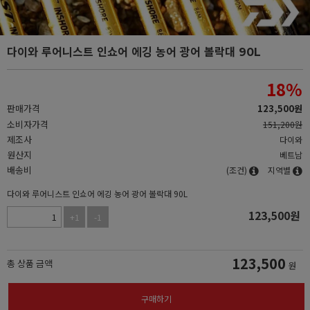
다이와 루어니스트 인쇼어 에깅 농어 광어 볼락대 90L
18
%
판매가격
123,500
원
소비자가격
151,200원
제조사
다이와
원산지
베트남
배송비
(조건)
지역별
다이와 루어니스트 인쇼어 에깅 농어 광어 볼락대 90L
123,500
원
+1
-1
123,500
총 상품 금액
원
구매하기