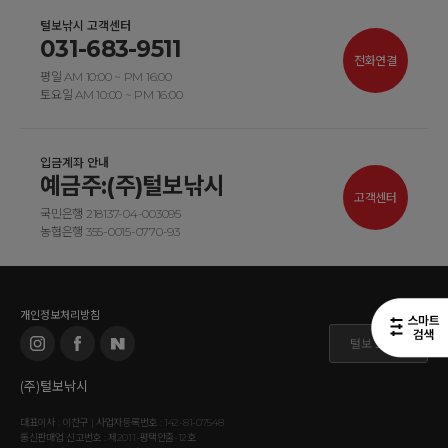
털보낚시 고객센터
031-683-9511
전화연결
평일 AM 10:00 ~ PM 16:00
토요일 AM 10:00 ~ PM 16:00
입금계좌 안내
예금주:(주)털보낚시
고객센터
국민은행 218137-04-003095
농협은행 355-0015-0770-93
개인정보처리방침
털보 도매몰
(주)털보낚시
대표이사 : 이찬구 | 사업자등록번호 : 142-81-07548
통신판매업 신고번호 : 제2011-평택안출-12호