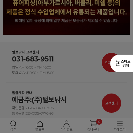
털보낚시 고객센터
031-683-9511
전화연결
평일 AM 10:00 ~ PM 16:00
토요일 AM 10:00 ~ PM 16:00
입금계좌 안내
예금주:(주)털보낚시
고객센터
국민은행 218137-04-003095
농협은행 355-0015-0770-93
0
검색
털보홈
마이털보
장바구니
카테고리