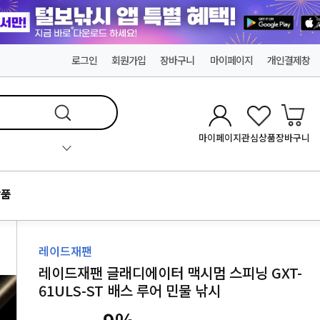
로그인
회원가입
장바구니
마이페이지
개인결제창
마이페이지
관심상품
장바구니
품
레이드재팬
레이드재팬 글래디에이터 맥시멈 스피닝 GXT-
61ULS-ST 배스 루어 민물 낚시
9
%