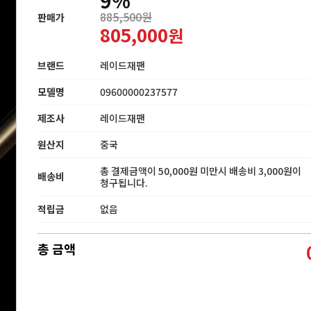
885,500원
판매가
805,000
원
브랜드
레이드재팬
모델명
09600000237577
제조사
레이드재팬
원산지
중국
총 결제금액이 50,000원 미만시 배송비 3,000원이
배송비
청구됩니다.
적립금
없음
총 금액