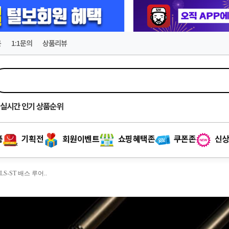
문
1:1문의
상품리뷰
실시간
인기 상품순위
품
기획전
회원이벤트
쇼핑혜택존
쿠폰존
신상
-ST 배스 루어..