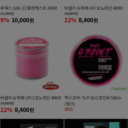
루웍스 LWX-12 롱앤캐스트 200M
버클리 슈퍼에너지 모노라인 430M
11,000
원
10,800
원
9%
10,000
22%
8,400
원
원
버클리 슈퍼에너지2 모노라인 400M
엑스코어-TLP-02 G 포인트 500m
10,800
원
(핑크)
22%
8,400
원
(품절)