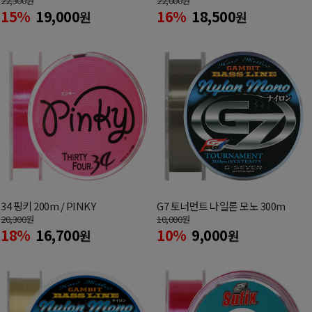
22,300
원
22,000
원
15%
19,000
16%
18,500
원
원
34 핑키 200m / PINKY
G7 토너먼트 나일론 모노 300m
20,300
원
10,000
원
18%
16,700
10%
9,000
원
원