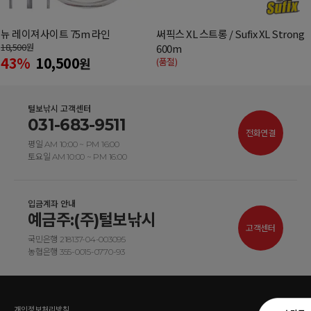
뉴 레이져사이트 75m 라인
써픽스 XL 스트롱 / Sufix XL Strong
18,500
원
600m
43%
10,500
원
(품절)
털보낚시 고객센터
031-683-9511
전화연결
평일 AM 10:00 ~ PM 16:00
토요일 AM 10:00 ~ PM 16:00
입금계좌 안내
예금주:(주)털보낚시
고객센터
국민은행 218137-04-003095
농협은행 355-0015-0770-93
개인정보처리방침