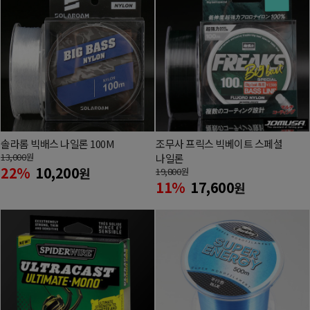
솔라롬 빅배스 나일론 100M
조무사 프릭스 빅베이트 스페셜
13,000
원
나일론
22%
10,200
원
19,800
원
11%
17,600
원