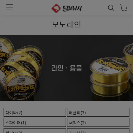
모노라인
다이와(2)
버클리(3)
스파이더(1)
써픽스(2)
썬라인(2)
지세븐(2)