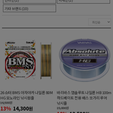
기타 브랜드(10)
26 슈터 BMS 아자야카 나일론 80M
바리바스 앱솔루트 나일론 HB 100m
HG 모노라인 낚시원줄
하드베이트 전용 배스 쏘가리 루어
16,500
원
낚시줄
13%
14,300
원
15,000
원