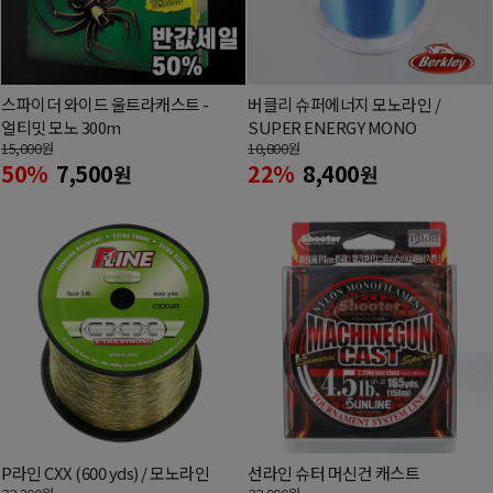
스파이더 와이드 울트라캐스트 -
버클리 슈퍼에너지 모노라인 /
얼티밋 모노 300m
SUPER ENERGY MONO
15,000
원
10,800
원
50%
7,500
22%
8,400
원
원
P라인 CXX (600 yds) / 모노라인
선라인 슈터 머신건 캐스트