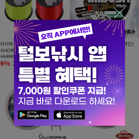
다이와 쇼어캐스트 나일론
프릭스 암부시 블랙멀티(모노라인)
SHORECAST
150M
18,000
원
10,000
원
6%
17,000
10%
9,000
원
원