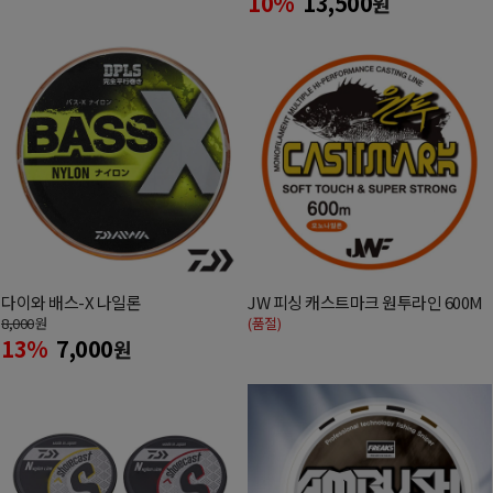
10%
13,500
원
다이와 배스-X 나일론
JW 피싱 캐스트마크 원투라인 600M
8,000
원
(품절)
13%
7,000
원