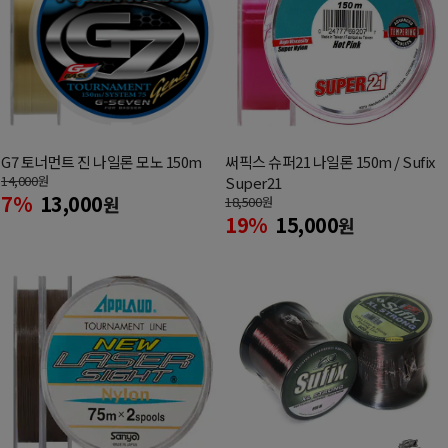
G7 토너먼트 진 나일론 모노 150m
써픽스 슈퍼21 나일론 150m / Sufix
14,000
원
Super21
7%
13,000
원
18,500
원
19%
15,000
원