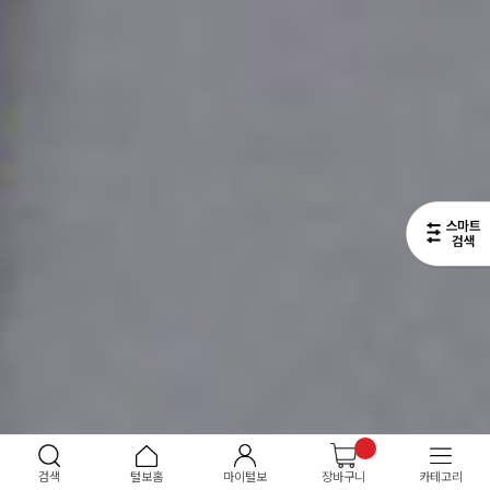
검색
털보홈
마이털보
장바구니
카테고리
1
/
6